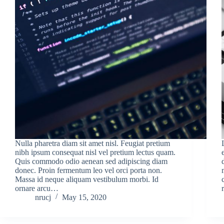
Nulla pharetra diam sit amet nisl. Feugiat pretium
nibh ipsum consequat nisl vel pretium lectus quam.
Quis commodo odio aenean sed adipiscing diam
donec. Proin fermentum leo vel orci porta non.
Massa id neque aliquam vestibulum morbi. Id
ornare arcu…
nrucj
May 15, 2020