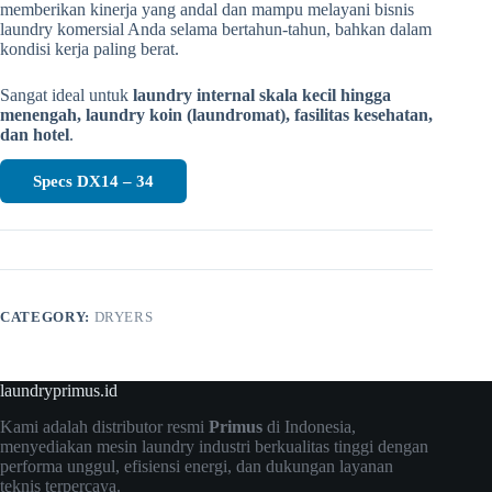
memberikan kinerja yang andal dan mampu melayani bisnis
laundry komersial Anda selama bertahun-tahun, bahkan dalam
kondisi kerja paling berat.
Sangat ideal untuk
laundry internal skala kecil hingga
menengah, laundry koin (laundromat), fasilitas kesehatan,
dan hotel
.
Specs DX14 – 34
CATEGORY:
DRYERS
laundryprimus.id
Kami adalah distributor resmi
Primus
di Indonesia,
menyediakan mesin laundry industri berkualitas tinggi dengan
performa unggul, efisiensi energi, dan dukungan layanan
teknis terpercaya.