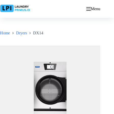
Skip
to
Menu
content
Home
Dryers
DX14