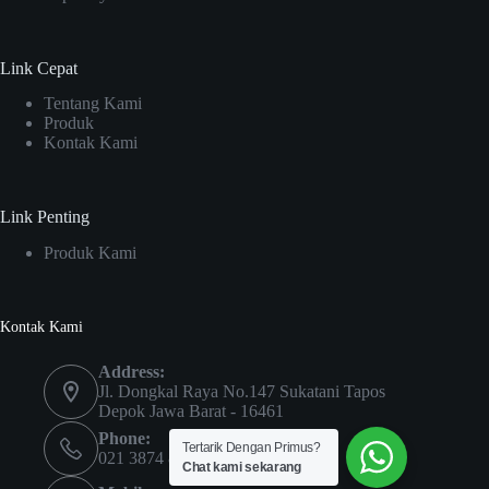
Link Cepat
Tentang Kami
Produk
Kontak Kami
Link Penting
Produk Kami
Kontak Kami
Address:
Jl. Dongkal Raya No.147 Sukatani Tapos
Depok Jawa Barat - 16461
Phone:
Tertarik Dengan Primus?
021 3874 8034
Chat kami sekarang