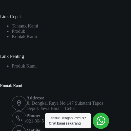
Link Cepat
Tentang Kami
Produk
Kontak Kami
Link Penting
Produk Kami
Kontak Kami
Address:
Jl. Dongkal Raya No.147 Sukatani Tapos
Depok Jawa Barat - 16461
Phone:
Tertarik Dengan Primus?
021 8045 4435
Chat kami sekarang
Mobile: