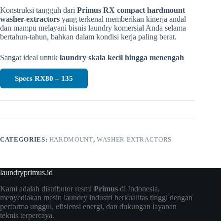
Konstruksi tangguh dari
Primus RX compact hardmount
washer-extractors
yang terkenal memberikan kinerja andal
dan mampu melayani bisnis laundry komersial Anda selama
bertahun-tahun, bahkan dalam kondisi kerja paling berat.
Sangat ideal untuk
laundry skala kecil hingga menengah
Specs RX80 – 135
CATEGORIES:
HARDMOUNT
,
WASHER EXTRACTORS
laundryprimus.id
Kami adalah distributor resmi
Primus
di Indonesia,
menyediakan mesin laundry industri berkualitas tinggi dengan
performa unggul, efisiensi energi, dan dukungan layanan
teknis terpercaya.